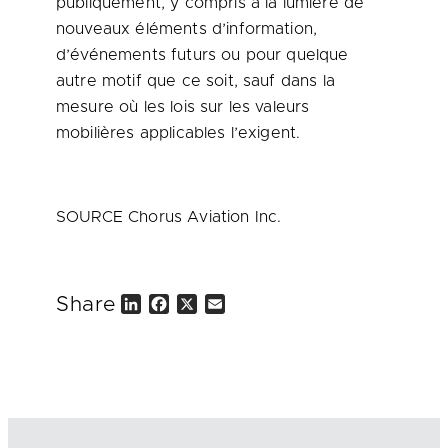
publiquement, y compris à la lumière de
nouveaux éléments d’information,
d’événements futurs ou pour quelque
autre motif que ce soit, sauf dans la
mesure où les lois sur les valeurs
mobilières applicables l’exigent.
SOURCE Chorus Aviation Inc.
Share
L
F
X
E
i
a
m
n
c
a
k
e
i
e
b
l
d
o
I
o
n
k