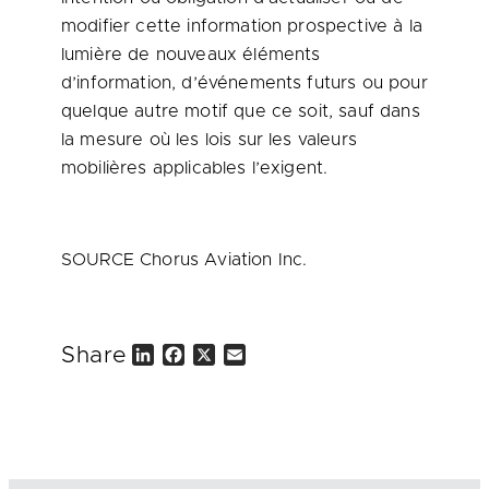
modifier cette information prospective à la
lumière de nouveaux éléments
d’information, d’événements futurs ou pour
quelque autre motif que ce soit, sauf dans
la mesure où les lois sur les valeurs
mobilières applicables l’exigent.
SOURCE Chorus Aviation Inc.
Share
L
F
X
E
i
a
m
n
c
a
k
e
i
e
b
l
d
o
I
o