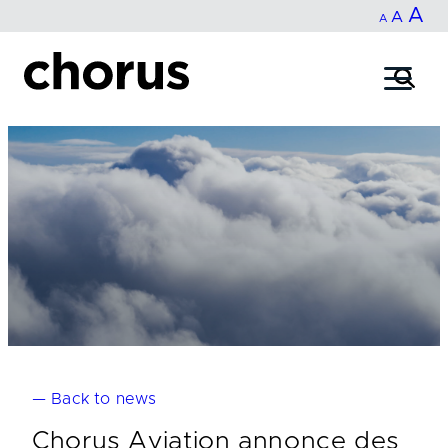
In
A
Reset
Decrease
A
Skip
A
fo
to
font
font
content
si
size.
size.
— Back to news
Chorus Aviation annonce des