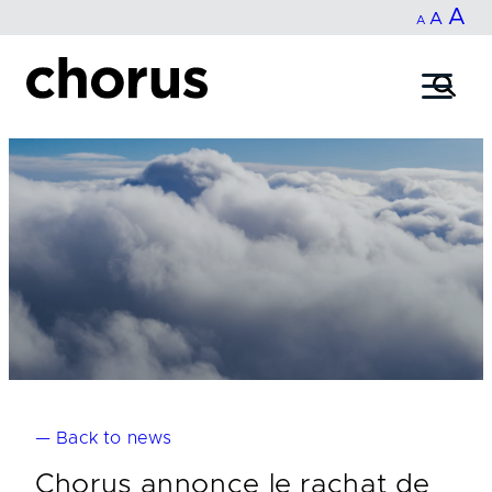
In
A
Reset
Decrease
A
Skip
A
fo
to
font
font
content
si
size.
size.
— Back to news
Chorus annonce le rachat de