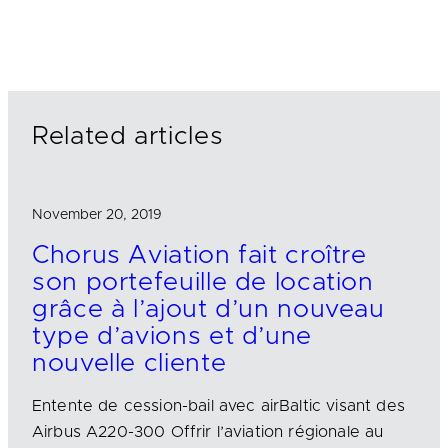
n
c
a
k
e
i
e
b
l
d
o
I
o
n
k
Related articles
November 20, 2019
Chorus Aviation fait croître
son portefeuille de location
grâce à l’ajout d’un nouveau
type d’avions et d’une
nouvelle cliente
Entente de cession-bail avec airBaltic visant des
Airbus A220-300 Offrir l’aviation régionale au