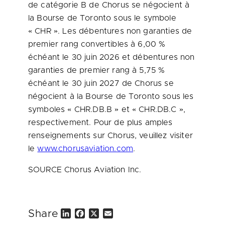
de catégorie B de Chorus se négocient à
la Bourse de
Toronto
sous le symbole
« CHR ». Les débentures non garanties de
premier rang convertibles à 6,00 %
échéant le 30 juin 2026 et débentures non
garanties de premier rang à 5,75 %
échéant le 30 juin 2027 de Chorus se
négocient à la Bourse de
Toronto
sous les
symboles « CHR.DB.B » et « CHR.DB.C »,
respectivement. Pour de plus amples
renseignements sur Chorus, veuillez visiter
le
www.chorusaviation.com
.
SOURCE Chorus Aviation Inc.
Share
L
F
X
E
i
a
m