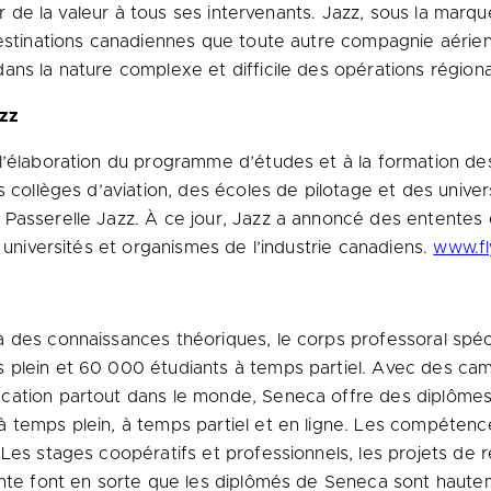
rir de la valeur à tous ses intervenants. Jazz, sous la mar
destinations canadiennes que toute autre compagnie aérien
ans la nature complexe et difficile des opérations régiona
azz
l’élaboration du programme d’études et à la formation des
s collèges d’aviation, des écoles de pilotage et des univer
 Passerelle Jazz. À ce jour, Jazz a annoncé des ententes
 universités et organismes de l’industrie canadiens.
www.fl
à des connaissances théoriques, le corps professoral spé
 plein et 60 000 étudiants à temps partiel. Avec des cam
ation partout dans le monde, Seneca offre des diplômes, 
à temps plein, à temps partiel et en ligne. Les compéten
Les stages coopératifs et professionnels, les projets de r
nte font en sorte que les diplômés de Seneca sont hautemen