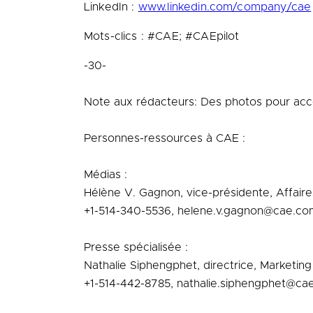
LinkedIn :
www.linkedin.com/company/cae
Mots-clics : #CAE; #CAEpilot
-30-
Note aux rédacteurs: Des photos pour ac
Personnes-ressources à CAE :
Médias :
Hélène V. Gagnon, vice-présidente, Affair
+1-514-340-5536, helene.v.gagnon@cae.co
Presse spécialisée :
Nathalie Siphengphet, directrice, Marketing 
+1-514-442-8785, nathalie.siphengphet@ca