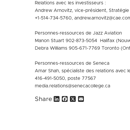
Relations avec les investisseurs :
Andrew Arnovitz, vice-président, Stratégie 
+1-514-734-5760, andrew.arnovitz@cae.co
Personnes-ressources de Jazz Aviation
Manon Stuart
902-873-5054
Halifax (Nouv
Debra Williams 905-671-7769 Toronto (Onta
Personnes-ressources de Seneca
Amar Shah, spécialiste des relations avec 
416-491-5050, poste 77567
media.relations@senecacollege.ca
Share
L
F
X
E
i
a
m
n
c
a
k
e
i
e
b
l
d
o