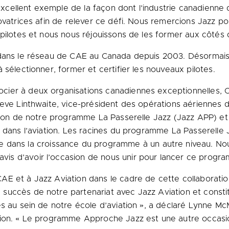
llent exemple de la façon dont l’industrie canadienne de 
novatrices afin de relever ce défi. Nous remercions Jazz
 pilotes et nous nous réjouissons de les former aux côtés
 dans le réseau de CAE au Canada depuis 2003. Désormais
 sélectionner, former et certifier les nouveaux pilotes.
cier à deux organisations canadiennes exceptionnelles, 
Steve Linthwaite, vice-président des opérations aériennes d
sion de notre programme La Passerelle Jazz (Jazz APP) et 
e dans l’aviation. Les racines du programme La Passerelle 
 dans la croissance du programme à un autre niveau. Nou
is d’avoir l’occasion de nous unir pour lancer ce progr
AE et à Jazz Aviation dans le cadre de cette collaborati
uccès de notre partenariat avec Jazz Aviation et constitu
s au sein de notre école d’aviation », a déclaré Lynne McM
tion. « Le programme Approche Jazz est une autre occasi