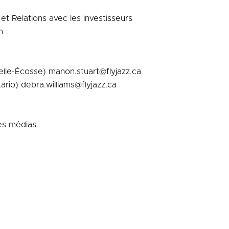
et Relations avec les investisseurs
m
elle-Écosse) manon.stuart@flyjazz.ca
rio) debra.williams@flyjazz.ca
les médias