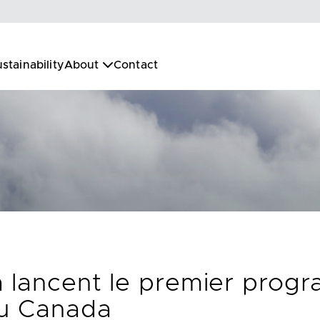
stainability
About
Contact
 lancent le premier prog
au Canada