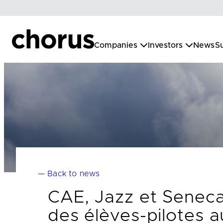
Skip
to
content
Companies
Investors
News
Su
— Back to news
CAE, Jazz et Seneca
des élèves-pilotes 