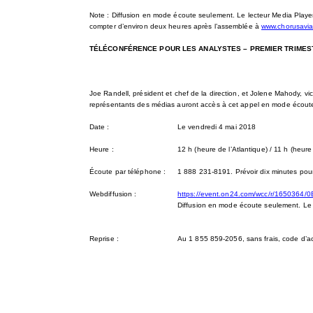
Note : Diffusion en mode écoute seulement. Le lecteur Media Player 
compter d’environ deux heures après l’assemblée à
www.chorusavia
TÉLÉCONFÉRENCE POUR LES ANALYSTES – PREMIER TRIMES
Joe Randell, président et chef de la direction, et Jolene Mahody, vi
représentants des médias auront accès à cet appel en mode écout
Date :
Le vendredi 4 mai 2018
Heure :
12 h (heure de l’Atlantique) / 11 h (heure 
Écoute par téléphone :
1 888 231-8191. Prévoir dix minutes pour
Webdiffusion :
https://event.on24.com/wcc/r/16503
Diffusion en mode écoute seulement. Le le
Reprise :
Au 1 855 859-2056, sans frais, code d’ac