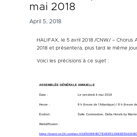
mai 2018
April 5, 2018
HALIFAX
, le 5 avril 2018 /CNW/ – Chorus 
2018 et
présentera, plus tard le même jour,
Voici les précisions à ce sujet :
ASSEMBLÉE GÉNÉRALE ANNUELLE
Date :
Le vendredi 4 mai 2018
Heure :
9 h (heure de l’Atlantique) / 8 h (heur
Endroit :
Salle Commodore, Delta Hotels by Marri
Webdiffusion :
https://event.on24.com/wcc/r/1650369/BC7E4E951D483E5043A