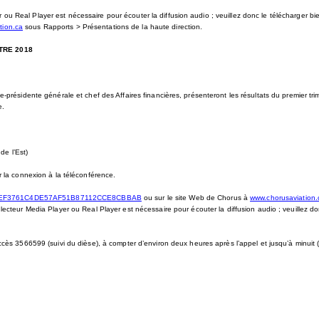
ou Real Player est nécessaire pour écouter la diffusion audio ; veuillez donc le télécharger bi
tion.ca
sous Rapports > Présentations de la haute direction.
TRE 2018
ce-présidente générale et chef des Affaires financières, présenteront les résultats du premier t
e.
de l’Est)
 la connexion à la téléconférence.
64/0EF3761C4DE57AF51B87112CCE8CBBAB
ou sur le site Web de Chorus à
www.chorusaviation.
cteur Media Player ou Real Player est nécessaire pour écouter la diffusion audio ; veuillez don
cès 3566599 (suivi du dièse), à compter d’environ deux heures après l’appel et jusqu’à minuit 