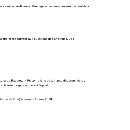
en avant la conférence. Une reprise instantanée sera disponible à
rimestre et répondront aux questions des analystes. Les
ca
sous Rapports > Présentations de la haute direction. Note :
c le télécharger bien avant l’appel.
(heure de l’Est) le samedi 12 mai 2018.