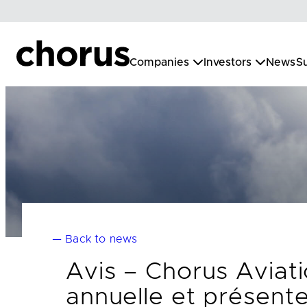
Skip
to
content
Companies
Investors
News
Su
— Back to news
Avis – Chorus Aviat
annuelle et présente