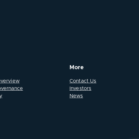
More
Overview
Contact Us
overnance
Investors
y
News