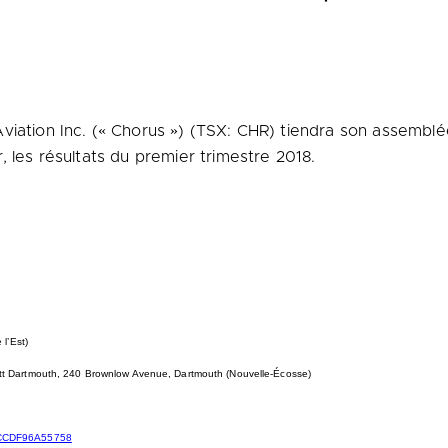
Aviation Inc. (« Chorus ») (TSX: CHR) tiendra son assembl
 les résultats du premier trimestre 2018.
e de l’Est)
ott Dartmouth, 240 Brownlow Avenue, Dartmouth (Nouvelle-Écosse)
BCCDF96A55758