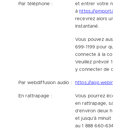
Par téléphone :
et entrer votre numéro
à
https://emportal.ink/
recevrez alors un appel
instantané.
Vous pouvez aussi comp
699-1199 pour qu’un op
connecte à la conféren
Veuillez prévoir 10 min
y connecter de cette m
Par webdiffusion audio :
https://app.webinar.n
En rattrapage :
Vous pourrez écouter l
en rattrapage, sans frai
d’environ deux heures a
et jusqu’à minuit (HE) l
au 1 888 660-6345. Cod