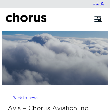
In
A
Reset
Decrease
A
Skip
A
fo
to
font
font
content
si
size.
size.
— Back to news
Avis – Chorus Aviation Inc.