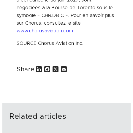
à échéance le 30 juin 2027, sont
négociées à la Bourse de Toronto sous le
symbole « CHR.DB.C ». Pour en savoir plus
sur Chorus, consultez le site
www.chorusaviation.com
.
SOURCE Chorus Aviation Inc.
Share
L
F
X
E
i
a
m
n
c
a
k
e
i
e
b
l
d
o
I
o
n
k
Related articles