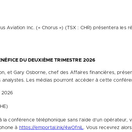
 Aviation Inc. (« Chorus ») (TSX : CHR) présentera les ré
NÉFICE DU DEUXIÈME TRIMESTRE
2026
ion, et Gary Osborne, chef des Affaires financières, prése
es analystes. Les médias pourront accéder à cette confé
t 2026
(HE)
 à la conférence téléphonique sans l’aide d’un opérateur, 
éphone à
https://emportal.ink/4wOfniL
. Vous recevrez alors