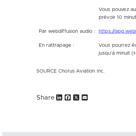
Vous pouvez aus
prévoir 10 minu
Par webdiffusion audio :
https://app.we
En rattrapage :
Vous pourrez éc
jusqu’à minuit 
SOURCE Chorus Aviation Inc.
Share
L
F
X
E
i
a
m
n
c
a
k
e
i
e
b
l
d
o
I
o