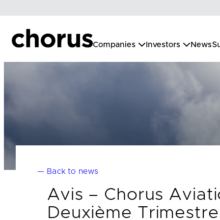
Skip
to
content
Companies
Investors
News
Su
— Back to news
Avis – Chorus Aviati
Deuxième Trimestre