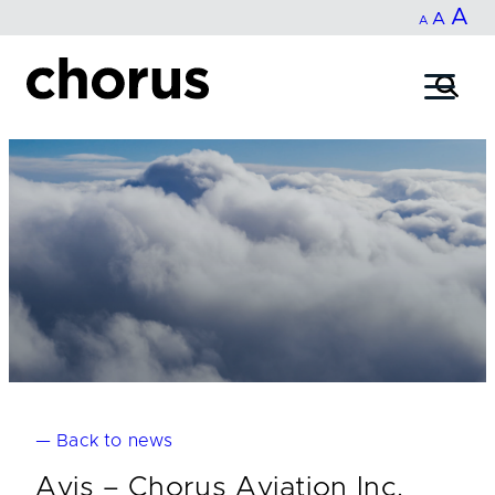
In
A
Reset
Decrease
A
Skip
A
fo
to
font
font
content
si
size.
size.
— Back to news
Avis – Chorus Aviation Inc.