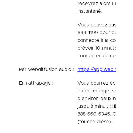
recevrez alors un appel
instantané.
Vous pouvez aussi comp
699-1199 pour qu’un op
connecte à la conférenc
prévoir 10 minutes pour
connecter de cette man
Par webdiffusion audio :
https://app.webinar.n
En rattrapage :
Vous pourrez écouter l
en rattrapage, sans frai
d’environ deux heures ap
jusqu’à minuit (HE) le 1
888 660-6345. Code d’a
(touche dièse).