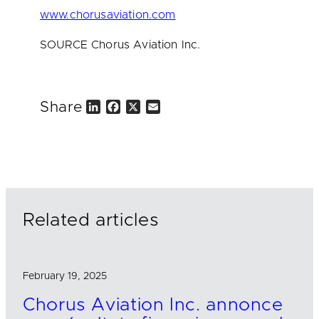
www.chorusaviation.com
SOURCE Chorus Aviation Inc.
Share
L
F
X
E
i
a
m
n
c
a
k
e
i
e
b
l
d
o
I
o
n
k
Related articles
February 19, 2025
Chorus Aviation Inc. annonce