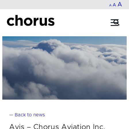
In
A
Reset
Decrease
A
Skip
A
fo
to
font
font
content
si
size.
size.
— Back to news
Avis – Chorus Aviation Inc.