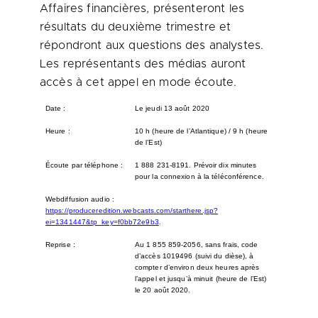
Affaires financières, présenteront les
résultats du deuxième trimestre et
répondront aux questions des analystes.
Les représentants des médias auront
accès à cet appel en mode écoute.
Date :
Le jeudi 13 août 2020
Heure :
10 h (heure de l’Atlantique) / 9 h (heure
de l’Est)
Écoute par téléphone :
1 888 231-8191. Prévoir dix minutes
pour la connexion à la téléconférence.
Webdiffusion audio :
https://produceredition.webcasts.com/starthere.jsp?
ei=1341447&tp_key=f0bb72e9b3
.
Reprise :
Au 1 855 859-2056, sans frais, code
d’accès 1019496 (suivi du dièse), à
compter d’environ deux heures après
l’appel et jusqu’à minuit (heure de l’Est)
le 20 août 2020.