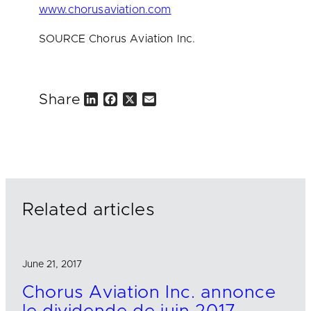
www.chorusaviation.com
SOURCE Chorus Aviation Inc.
Share
L
F
X
E
i
a
m
n
c
a
k
e
i
e
b
l
d
o
I
o
n
k
Related articles
June 21, 2017
Chorus Aviation Inc. annonce