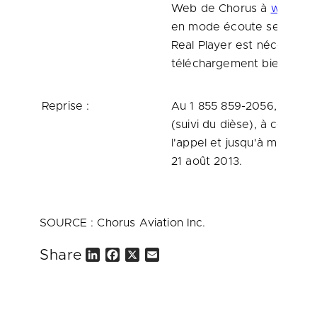
Web de Chorus à
www.cho
en mode écoute seulement.
Real Player est nécessaire
téléchargement bien avant 
Reprise :
Au 1 855 859-2056, sans f
(suivi du dièse), à compte
l'appel et jusqu'à minuit (
21 août 2013.
SOURCE : Chorus Aviation Inc.
Share
L
F
X
E
i
a
m
n
c
a
k
e
i
e
b
l