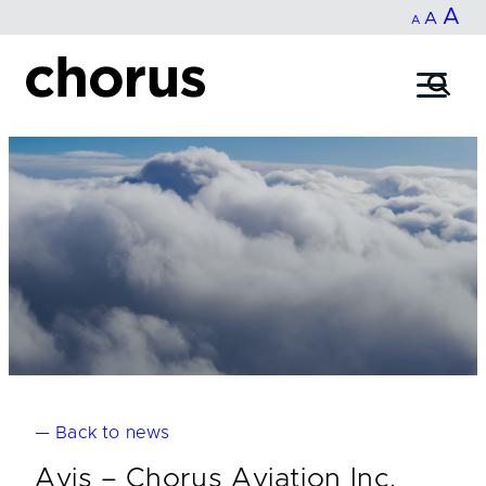
In
A
Reset
Decrease
A
Skip
A
fo
to
font
font
content
si
size.
size.
— Back to news
Avis – Chorus Aviation Inc.