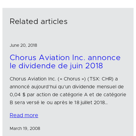
d
o
I
o
n
k
Related articles
June 20, 2018
Chorus Aviation Inc. annonce
le dividende de juin 2018
Chorus Aviation Inc. (« Chorus ») (TSX: CHR) a
annoncé aujourd’hui qu’un dividende mensuel de
0,04 $ par action de catégorie A et de catégorie
B sera versé le ou après le 18 juillet 2018…
Read more
March 19, 2008