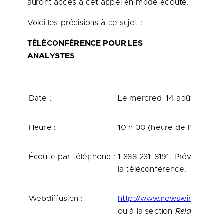
auront accès à cet appel en mode écoute.
Voici les précisions à ce sujet :
TÉLÉCONFÉRENCE POUR LES
ANALYSTES
Date :
Le mercredi 14 août 2013
Heure :
10 h 30 (heure de l'Atlanti
Écoute par téléphone :
1 888 231-8191. Prévoir di
la téléconférence.
Webdiffusion :
http://www.newswire.ca/fr
ou à la section
Relations a